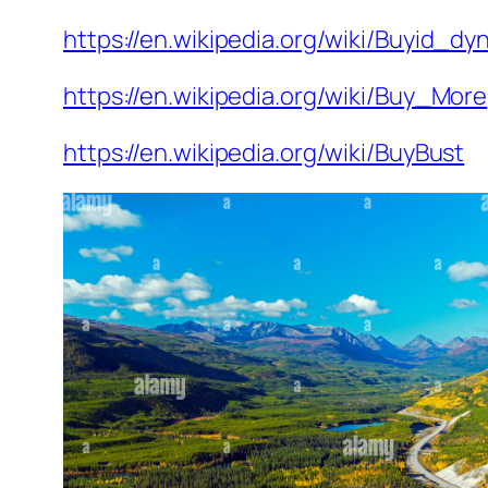
https://en.wikipedia.org/wiki/Buyid_dy
https://en.wikipedia.org/wiki/Buy_More
https://en.wikipedia.org/wiki/BuyBust