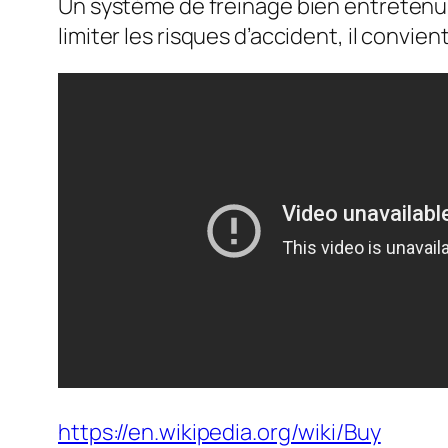
Un système de freinage bien entretenu j
limiter les risques d’accident, il convien
https://en.wikipedia.org/wiki/Buy