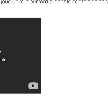
oue un rôle primordial dans le confort de cond
t …