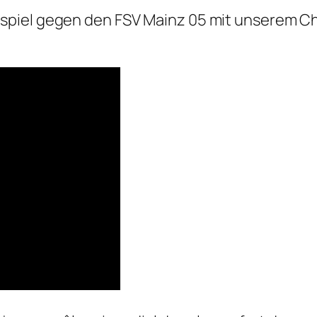
spiel gegen den FSV Mainz 05 mit unserem C