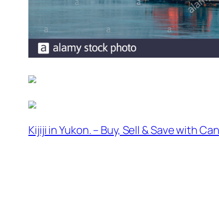
Kijiji in Yukon. – Buy, Sell & Save with Ca