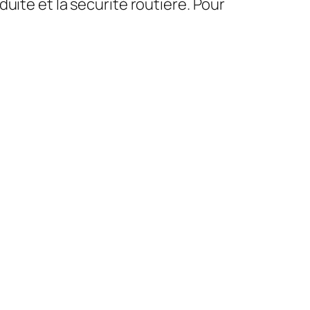
uite et la sécurité routière. Pour