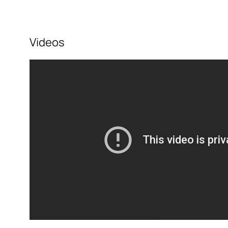
Videos